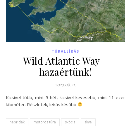
TÚRALEÍRÁS
Wild Atlantic Way –
hazaértünk!
2023.08.21.
Kicsivel több, mint 5 hét, kicsivel kevesebb, mint 11 ezer
kilométer. Részletek, leírás később
hebridák
motoros túra
skócia
skye