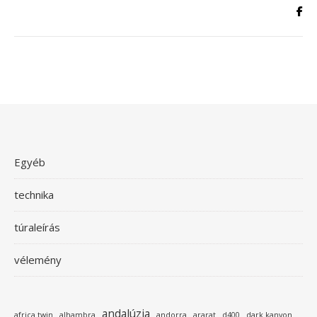
Egyéb
technika
túraleírás
vélemény
andalúzia
africa twin
alhambra
andorra
ararat
d400
dark kanyon