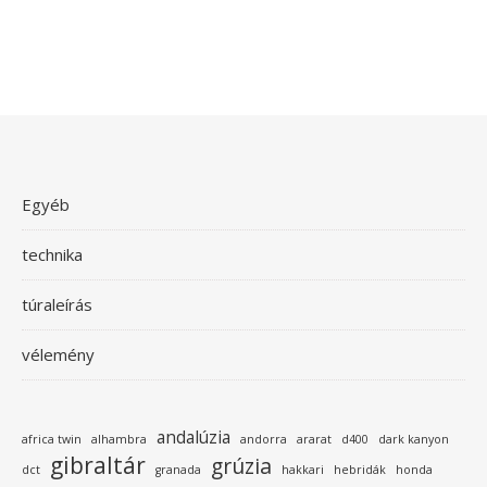
Egyéb
technika
túraleírás
vélemény
andalúzia
africa twin
alhambra
andorra
ararat
d400
dark kanyon
gibraltár
grúzia
dct
granada
hakkari
hebridák
honda