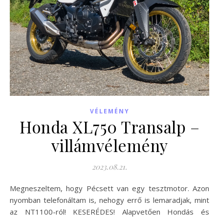
VÉLEMÉNY
Honda XL750 Transalp –
villámvélemény
2023.08.21.
Megneszeltem, hogy Pécsett van egy tesztmotor. Azon
nyomban telefonáltam is, nehogy errő is lemaradjak, mint
az NT1100-ról! KESERÉDES! Alapvetően Hondás és