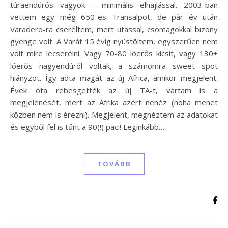
túraendúrós vagyok – minimális elhajlással. 2003-ban
vettem egy még 650-es Transalpot, de pár év után
Varadero-ra cseréltem, mert utassal, csomagokkal bizony
gyenge volt. A Varát 15 évig nyüstöltem, egyszerűen nem
volt mire lecserélni. Vagy 70-80 lóerős kicsit, vagy 130+
lóerős nagyendúról voltak, a számomra sweet spot
hiányzot. Így adta magát az új Africa, amikor megjelent.
Évek óta rebesgették az új TA-t, vártam is a
megjelenését, mert az Afrika azért nehéz (noha menet
közben nem is érezni). Megjelent, megnéztem az adatokat
és egyből fel is tűnt a 90(!) paci! Leginkább…
TOVÁBB