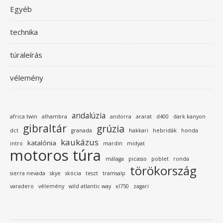
Egyéb
technika
túraleírás
vélemény
andalúzia
africa twin
alhambra
andorra
ararat
d400
dark kanyon
gibraltár
grúzia
dct
granada
hakkari
hebridák
honda
kaukázus
katalónia
intro
mardin
midyat
motoros túra
málaga
picasso
poblet
ronda
törökország
sierra nevada
skye
skócia
teszt
tramsalp
varadero
vélemény
wild atlantic way
xl750
zagari