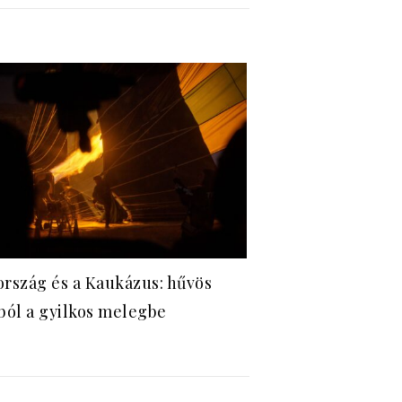
rszág és a Kaukázus: hűvös
ból a gyilkos melegbe
.