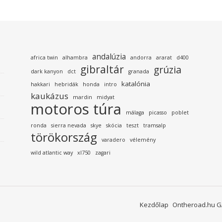
andalúzia
africa twin
alhambra
andorra
ararat
d400
gibraltár
grúzia
dark kanyon
dct
granada
katalónia
hakkari
hebridák
honda
intro
kaukázus
mardin
midyat
motoros túra
málaga
picasso
poblet
ronda
sierra nevada
skye
skócia
teszt
tramsalp
törökország
varadero
vélemény
wild atlantic way
xl750
zagari
Kezdőlap
Ontheroad.hu G