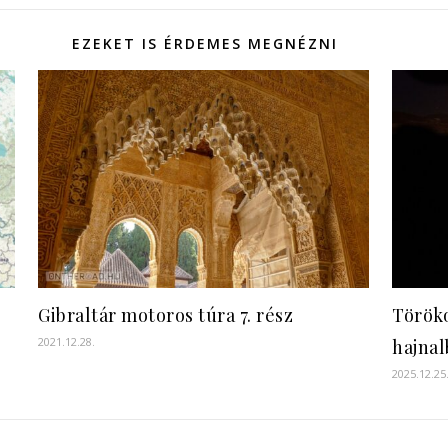
EZEKET IS ÉRDEMES MEGNÉZNI
Gibraltár motoros túra 7. rész
Töröko
2021.12.28.
hajnal
2025.12.25