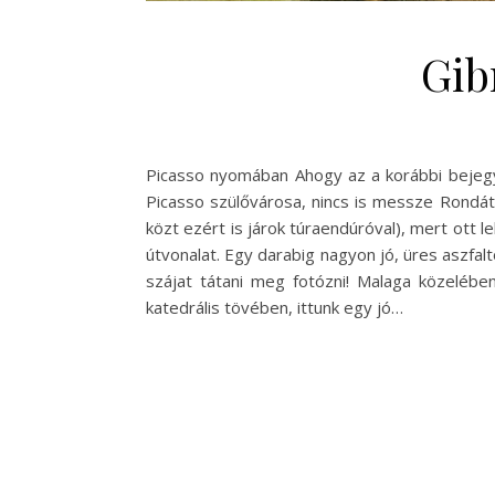
Gib
Picasso nyomában Ahogy az a korábbi bejegy
Picasso szülővárosa, nincs is messze Rondát
közt ezért is járok túraendúróval), mert ott 
útvonalat. Egy darabig nagyon jó, üres aszf
szájat tátani meg fotózni! Malaga közelébe
katedrális tövében, ittunk egy jó…