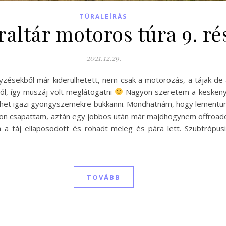
TÚRALEÍRÁS
raltár motoros túra 9. ré
2021.12.29.
zésekből már kiderülhetett, nem csak a motorozás, a tájak de 
ól, így muszáj volt meglátogatni
Nagyon szeretem a keskeny, 
lehet igazi gyöngyszemekre bukkanni. Mondhatnám, hogy lementünk a
alton csapattam, aztán egy jobbos után már majdhogynem offroado
n a táj ellaposodott és rohadt meleg és pára lett. Szubtrópus
TOVÁBB